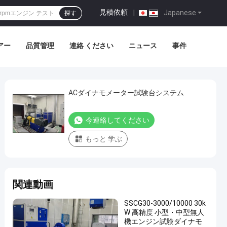
見積依頼
|
Japanese
探す
アー
品質管理
連絡 ください
ニュース
事件
ACダイナモメーター試験台システム
今連絡してください
もっと 学ぶ
関連動画
SSCG30-3000/10000 30k
W 高精度 小型・中型無人
機エンジン試験ダイナモ