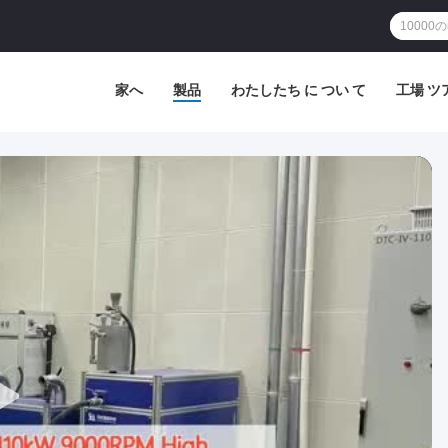
家へ
製品
わたしたち に つい て
工場 ツ