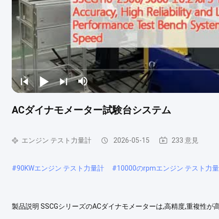
ACダイナモメーター試験台システム
エンジン テスト力量計
2026-05-15
233 意見
#
90KWエンジン テスト力量計
#
10000のrpmエンジン テスト力
製品説明 SSCGシリーズのACダイナモメーターは,高精度,重複
テストすることです.効率的な制御システムを通して高速データ通信