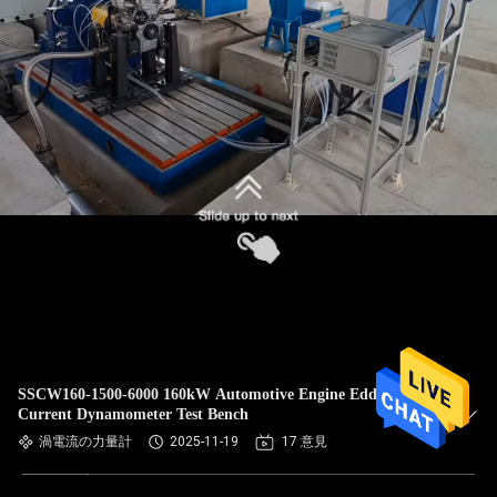
SSCW160-1500-6000 160kW Automotive Engine Eddy
Current Dynamometer Test Bench
渦電流の力量計
2025-11-19
17 意見