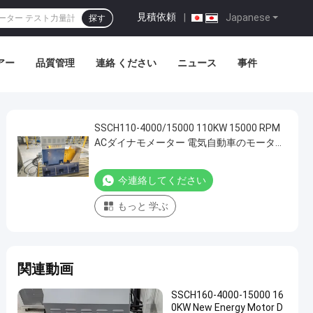
見積依頼
|
Japanese
探す
アー
品質管理
連絡 ください
ニュース
事件
SSCH110-4000/15000 110KW 15000 RPM
ACダイナモメーター 電気自動車のモーター
性能,トルクおよび速度を測定するためのテ
ストベンチシステム
今連絡してください
もっと 学ぶ
関連動画
SSCH160-4000-15000 16
0KW New Energy Motor D