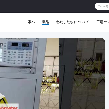
家へ
製品
わたしたち に つい て
工場 ツ