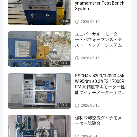
ynamometer Test Bench
System
AC力量計
00:46
2026-05-15
ユニバーサル・モータ
ー・パフォーマンス・テ
スト・ベンチ・システム
モーター テスト力量計
2026-05-15
00:31
SSCH45-4200/17000 45k
W 95Nm ±0.2%FS 17000R
PM 高精度車両モーター性
能ダイナモメーターテス
トベンチシステム
モーター テスト力量計
00:31
2026-05-15
強制冷却交流ダイナモメ
ーター試験台
モーター テスト力量計
2026-05-15