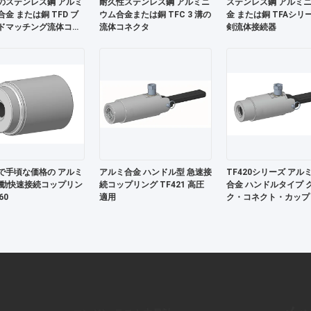
のステンレス鋼 アルミ
耐久性ステンレス鋼 アルミニ
ステンレス鋼 アルミ
金 または銅 TFD ブ
ウム合金または銅 TFC 3 溝の
金 または銅 TFAシリ
ドマッチング流体コネ
流体コネクタ
剣流体接続器
で手頃な価格の アルミ
アルミ合金 ハンドル型 急速接
TF420シリーズ アル
肺動快速接続コップリン
続コップリング TF421 高圧
合金 ハンドルタイプ 
60
適用
ク・コネクト・カップ