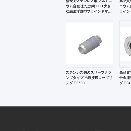
格安でステンレス鋼 アルミニ
高品質
ウム合金 または銅 TFH 大き
ニウム合
な線形浮遊型ブラインドマッ
ライン
チング流体コネクタ
クタ
ステンレス鋼のスリーブクラ
高品質
ンプタイプ 迅速接続コップリ
合金 
ング TF530
グ TF4