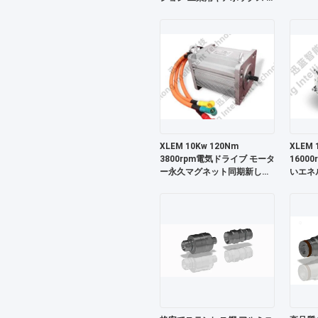
電動ダイナモメーター 販売
XLEM 10Kw 120Nm
XLEM 
3800rpm電気ドライブ モータ
1600
ー永久マグネット同期新しい
いエネ
エネルギー モーター