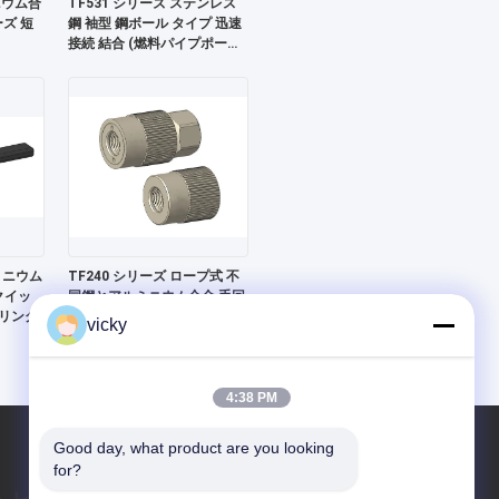
ニウム合
TF531 シリーズ ステンレス
ーズ 短
鋼 袖型 鋼ボール タイプ 迅速
接続 結合 (燃料パイプポート
用の特別)
ミニウム
TF240 シリーズ ロープ式 不
クイッ
同鋼とアルミニウム合金 手回
リング
し型 迅速接続結合
vicky
4:38 PM
Good day, what product are you looking 
for?