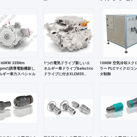
160KW 335Nm
1つの電気ドライブ新しいエ
1000W 空気冷却スク
0rpmの誘導電動機新し
ネルギー車ドライブ&electric
ラー PLCマイクロコ
ルギー車力スペシャル
ドライブに付きXLEM55
タ制御
55kw 10000rpm 410Nm 3つ