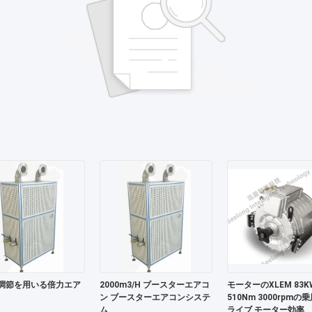
調節を用いる倍力エア
2000m3/H ブースターエアコ
モーターのXLEM 83K
ン ブースターエアコンシステ
510Nm 3000rpmの
ム
ライブ モーター効率