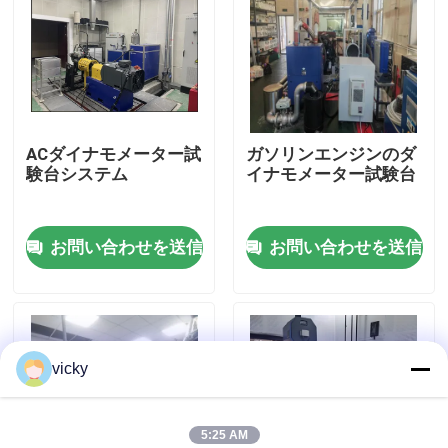
工場 ツアー
品質管理
ACダイナモメーター試
ガソリンエンジンのダ
験台システム
イナモメーター試験台
連絡 ください
お問い合わせを送信
お問い合わせを送信
ニュース
事件
vicky
トルクの力量計
高速力量計
5:25 AM