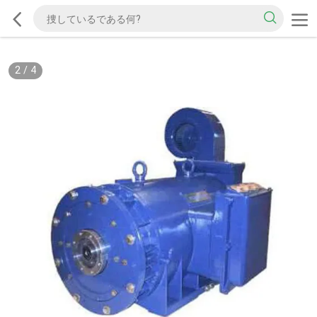
2
/
4