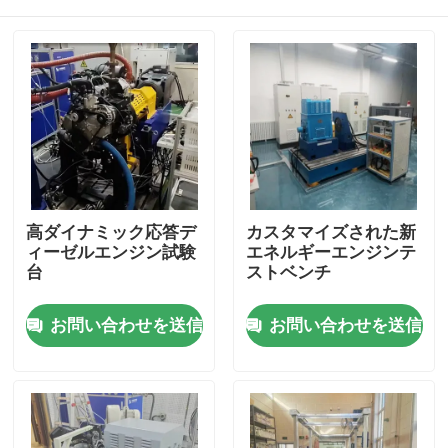
高ダイナミック応答デ
カスタマイズされた新
ィーゼルエンジン試験
エネルギーエンジンテ
台
ストベンチ
家へ
お問い合わせを送信
お問い合わせを送信
製品
わたしたち に つい て