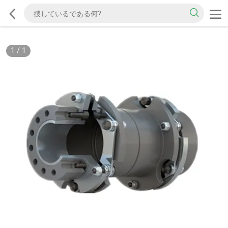
1
/
1