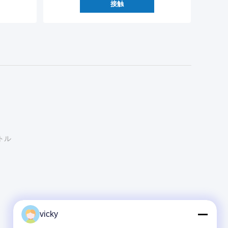
接触
トル
vicky