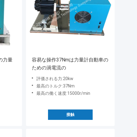
流の力量
容易な操作37Nmは力量計自動車の
ための渦電流の
評価される力:20kw
最高のトルク:37Nm
最高の働く速度:15000r/min
接触