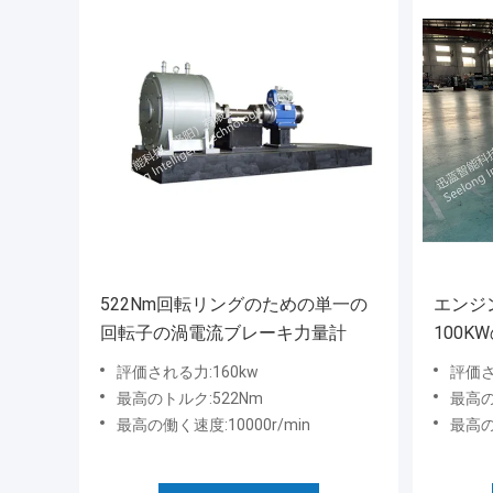
522Nm回転リングのための単一の
エンジ
回転子の渦電流ブレーキ力量計
100
評価される力:160kw
評価さ
最高のトルク:522Nm
最高の
最高の働く速度:10000r/min
最高の