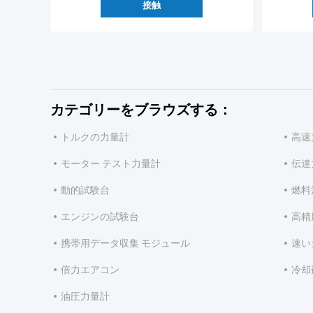
接触
カテゴリーをブラウズする：
トルクの力量計
高速
モーター テスト力量計
伝達
動的試験台
燃料
エンジンの試験台
高精
携帯用データ収集 モジュール
速い
倍力エアコン
冷却
油圧力量計