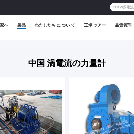
家へ
製品
わたしたち に つい て
工場 ツアー
品質管理
中国 渦電流の力量計