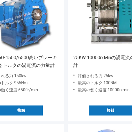
50-1500/6500高いブレーキ
25KW 10000r/Minの渦電
るトルクの渦電流の力量計
計
れる力:150kw
評価される力:25kw
トルク:955Nm
最高のトルク:100NM
働く速度:6500r/min
最高の働く速度:10000r/min
接触
接触