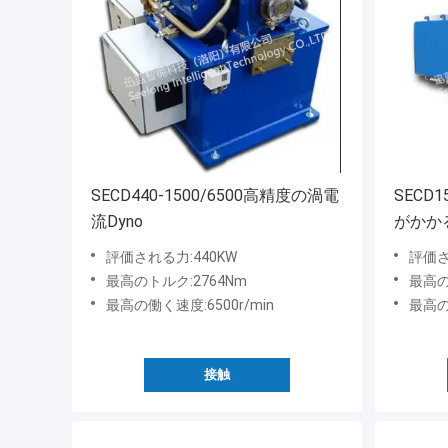
SECD440-1500/6500高精度の渦電
SECD1
流Dyno
がかか
評価される力:440KW
評価さ
最高のトルク:2764Nm
最高の
最高の働く速度:6500r/min
最高の
接触