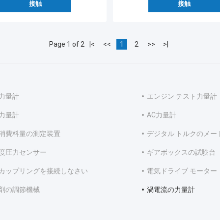
接触
接触
Page 1 of 2
|<
<<
1
2
>>
>|
力量計
エンジン テスト力量計
力量計
AC力量計
消費料量の測定装置
デジタル トルクのメー
度圧力センサー
ギアボックスの試験台
カップリングを接続しなさい
電気ドライブ モーター
剤の調節機械
渦電流の力量計