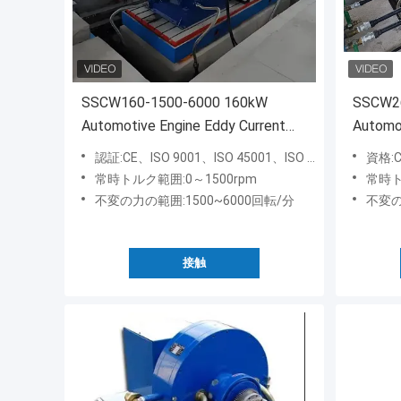
SSCW160-1500-6000 160kW
SSCW2
Automotive Engine Eddy Current
Automot
Dynamometer Test Bench
Dynamo
認証:CE、ISO 9001、ISO 45001、ISO 14001
資格:CE
常時トルク範囲:0～1500rpm
常時ト
不変の力の範囲:1500~6000回転/分
不変の
接触