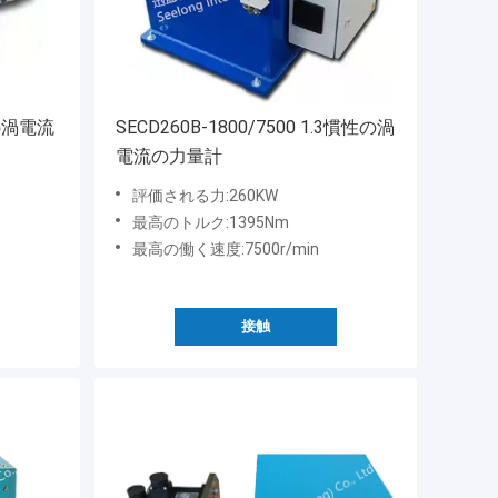
冷の渦電流
SECD260B-1800/7500 1.3慣性の渦
電流の力量計
評価される力:260KW
最高のトルク:1395Nm
最高の働く速度:7500r/min
接触