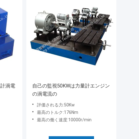
量計渦電
自己の監視50KWは力量計エンジン
の渦電流の
評価される力:50Kw
最高のトルク:176Nm
最高の働く速度:10000r/min