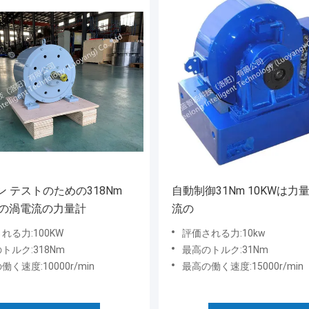
ン テストのための318Nm
自動制御31Nm 10KWは力
KWの渦電流の力量計
流の
れる力:100KW
評価される力:10kw
トルク:318Nm
最高のトルク:31Nm
働く速度:10000r/min
最高の働く速度:15000r/min