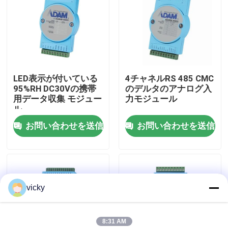
工場 ツアー
品質管理
LED表示が付いている
4チャネルRS 485 CMC
95%RH DC30Vの携帯
のデルタのアナログ入
連絡 ください
用データ収集 モジュー
力モジュール
ル
お問い合わせを送信
お問い合わせを送信
ニュース
事件
vicky
トルクの力量計
高速力量計
8:31 AM