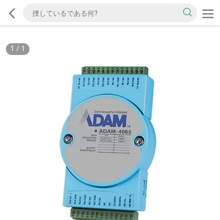
1
/
1