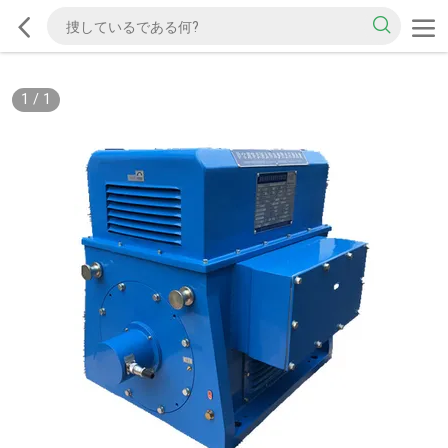
1
/
1