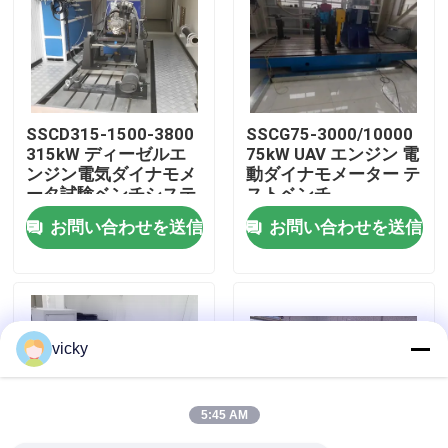
工場 ツアー
品質管理
SSCD315-1500-3800
SSCG75-3000/10000
315kW ディーゼルエ
75kW UAV エンジン 電
ンジン電気ダイナモメ
動ダイナモメーター テ
連絡 ください
ータ試験ベンチシステ
ストベンチ
ム
お問い合わせを送信
お問い合わせを送信
ニュース
事件
vicky
トルクの力量計
5:45 AM
高速力量計