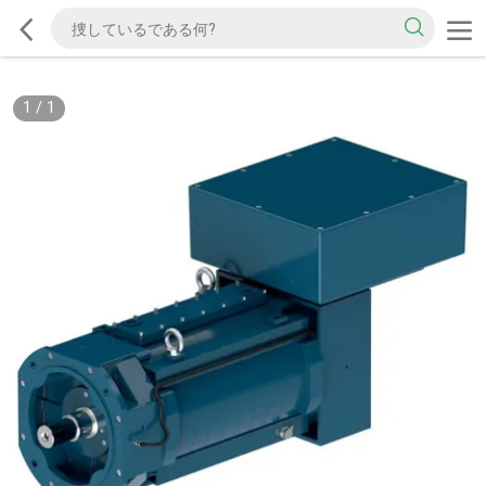
1
/
1