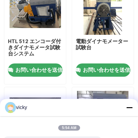
工場 ツアー
品質管理
HTL 512 エンコーダ付
電動ダイナモメーター
きダイナモメータ試験
試験台
台システム
連絡 ください
お問い合わせを送信
お問い合わせを送信
ニュース
事件
vicky
トルクの力量計
5:54 AM
高速力量計