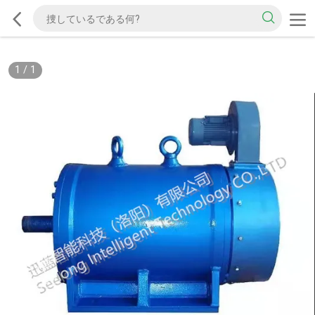
1
/
1