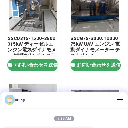
工場 ツアー
品質管理
SSCD315-1500-3800
SSCG75-3000/10000
315kW ディーゼルエ
75kW UAV エンジン 電
ンジン電気ダイナモメ
動ダイナモメーター テ
連絡 ください
ータ試験ベンチシステ
ストベンチ
ム
お問い合わせを送信
お問い合わせを送信
ニュース
事件
vicky
トルクの力量計
6:35 AM
高速力量計