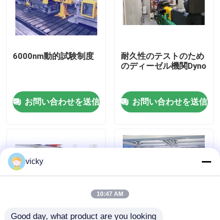
工場 ツアー
6000nm動的試験制度
耐久性のテストのため
品質管理
のディーゼル機関Dyno
連絡 ください
お問い合わせを送信
お問い合わせを送信
ニュース
事件
vicky
トルクの力量計
10:47 AM
高速力量計
Good day, what product are you looking 