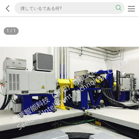
1
/
1