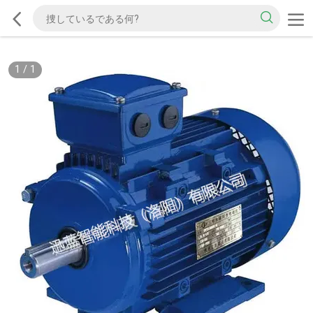
1
/
1