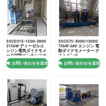
工場 ツアー
品質管理
SSCD315-1500-3800
SSCG75-3000/10000
連絡 ください
315kW ディーゼルエ
75kW UAV エンジン 電
ンジン電気ダイナモメ
動ダイナモメーター テ
ータ試験ベンチシステ
ストベンチ
ニュース
ム
お問い合わせを送信
お問い合わせを送信
事件
トルクの力量計
高速力量計