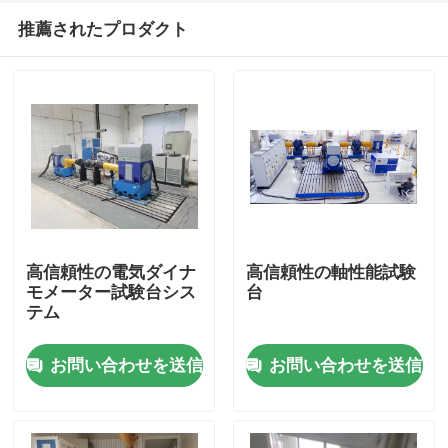
推薦されたプロダクト
高信頼性の電気ダイナ
高信頼性の軸性能試験
モメーター試験台シス
台
テム
家へ
お問い合わせを送信
お問い合わせを送信
製品
わたしたち に つい て