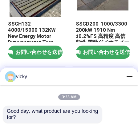
エンジン テスト力量計
SSCH132-
SSCD200-1000/3300
4000/15000 132KW
200kW 1910 Nm
モーター テスト力量計
New Energy Motor
±0.2%FS 高精度 高信
Dynamometer Test
頼性 電動ダイナモメー
Bench System
ター試験台 軸性能試験
お問い合わせを送信
お問い合わせを送信
システム
伝達力量計
AC力量計
vicky
ホーム
企業情報
お問い合わせ
Desktop Site
地図
Privacy Policy
動的試験台
3:33 AM
Good day, what product are you looking 
品質
トルクの力量計
中国工場.Copyright © 2026
燃料消費料量の測定装置
for?
Seelong Intelligent Technology(Luoyang)Co.,Ltd.
All Rights Reserved.
デジタル トルクのメートル