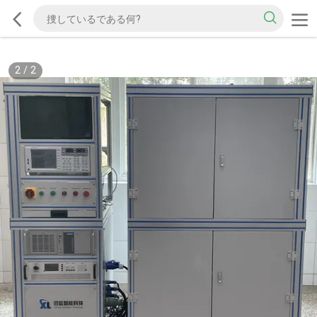
2
/
2