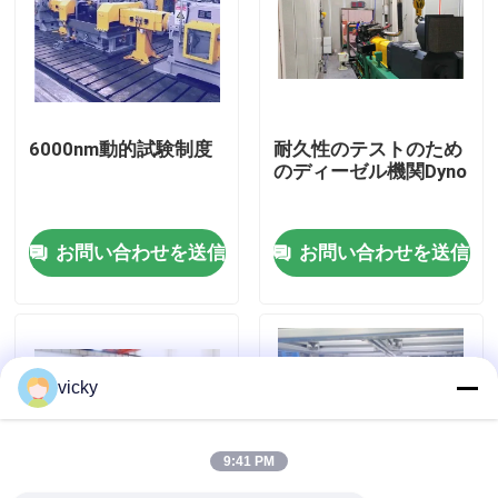
工場 ツアー
品質管理
6000nm動的試験制度
耐久性のテストのため
のディーゼル機関Dyno
連絡 ください
お問い合わせを送信
お問い合わせを送信
ニュース
事件
vicky
トルクの力量計
9:41 PM
高速力量計