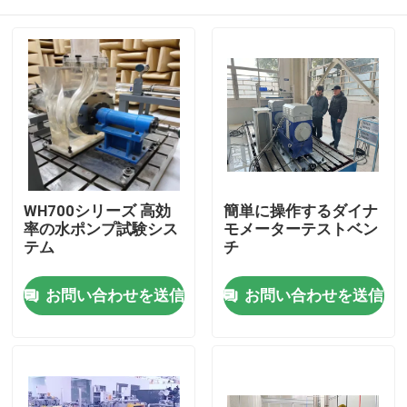
WH700シリーズ 高効
簡単に操作するダイナ
率の水ポンプ試験シス
モメーターテストベン
テム
チ
家へ
お問い合わせを送信
お問い合わせを送信
製品
わたしたち に つい て