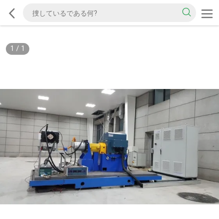
1
/
1