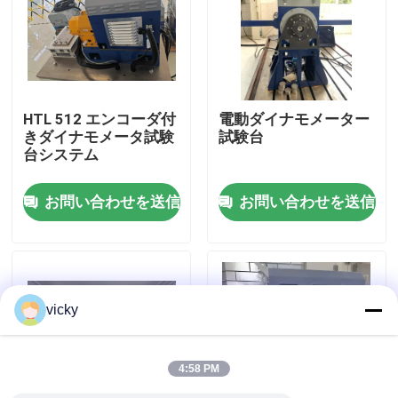
工場 ツアー
品質管理
HTL 512 エンコーダ付
電動ダイナモメーター
きダイナモメータ試験
試験台
台システム
連絡 ください
お問い合わせを送信
お問い合わせを送信
ニュース
事件
vicky
トルクの力量計
4:58 PM
高速力量計