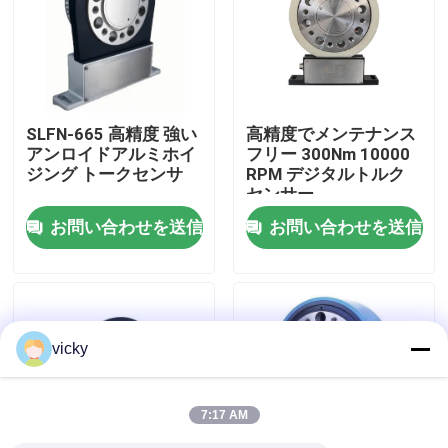
工場 ツアー
品質管理
SLFN-665 高精度 強い
高精度でメンテナンス
アンロイドアルミホイ
フリー 300Nm 10000
ジング トークセンサ
RPM デジタルトルク
連絡 ください
センサー
お問い合わせを送信
お問い合わせを送信
ニュース
事件
vicky
トルクの力量計
7:17 AM
高速力量計